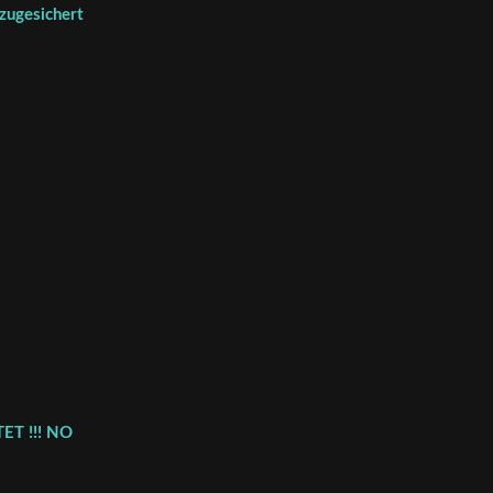
 zugesichert
ET !!! NO