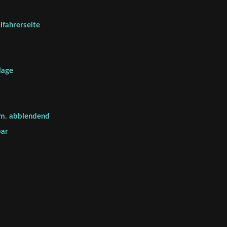
ifahrerseite
lage
om. abblendend
bar