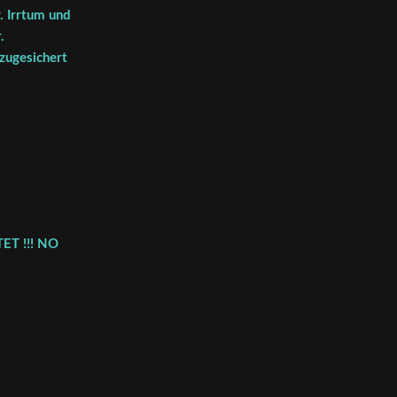
. Irrtum und
.
 zugesichert
ET !!! NO