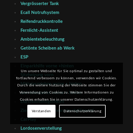
Vergrösserter Tank
Ecall Notrufsystem
Reifendruckkontrolle
Fernlicht-Assistent
Ambientebeleuchtung
Getönte Scheiben ab Werk
ESP
Einparkhilfe vorne +hinten
Um unsere Webseite für Sie optimal zu gestalten und
Sitzheizung vorn
fortlaufend verbessern zu können, verwenden wir Cookies.
Mittelarmlehne vorne + hinten
Durch die weitere Nutzung der Webseite stimmen Sie der
Verwendung von Cookies zu. Weitere Informationen zu
Getränkehalter vorne + hinten
Cookies erhalten Sie in unserer Datenschutzerklärung.
Durchlademöglichkeit
Zierelemente-schwarz hochglänzend
Verstanden
Datenschutzerklärung
CarPlay
Lordosenverstellung