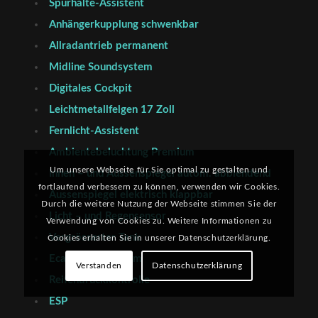
Spurhalte-Assistent
Anhängerkupplung schwenkbar
Allradantrieb permanent
Midline Soundsystem
Digitales Cockpit
Leichtmetallfelgen 17 Zoll
Fernlicht-Assistent
Ambientebeluchtung Premium
Um unsere Webseite für Sie optimal zu gestalten und
Innen – und Aussenspiegel autom. abblendend
fortlaufend verbessern zu können, verwenden wir Cookies.
Aussenspiegel elektrisch klappbar
Durch die weitere Nutzung der Webseite stimmen Sie der
Licht – und Regensensor
Verwendung von Cookies zu. Weitere Informationen zu
Vergrösserter Tank
Cookies erhalten Sie in unserer Datenschutzerklärung.
Ecall Notrufsystem
Verstanden
Datenschutzerklärung
Reifendruckkontrolle
ESP