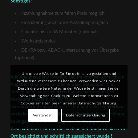
Sonstiges:
Inzahlungnahme zum fairen Preis möglich
Finanzierung auch ohne Anzahlung möglich
Garantie bis zu 36 Monaten (optional)
Werkstattservice
DEKRA bzw. ADAC-Untersuchung vor Übergabe
(optional)
Um unsere Webseite für Sie optimal zu gestalten und
Alle Angaben ohne Gewähr. Die im Internet gemachten
fortlaufend verbessern zu können, verwenden wir Cookies.
Angaben sind unverbindliche Beschreibungen. Sie
Durch die weitere Nutzung der Webseite stimmen Sie der
stellen keine zugesicherten Eigenschaften dar. Der
Verwendung von Cookies zu. Weitere Informationen zu
Verkäufer haftet nicht für Tipp- u.
Cookies erhalten Sie in unserer Datenschutzerklärung.
Datenübermittlungsfehler. Irrtum und Zwischenverkauf
vorbehalten. Wir behalten uns Eingabefehler /Irrtümer,
Verstanden
Datenschutzerklärung
zu Angaben u. Ausstattung vor. Vertragsgemäße
Beschaffenheit ist nur die, welche bei Kaufabschluss vor
Ort besichtigt und schriftlich zugesichert wurde !