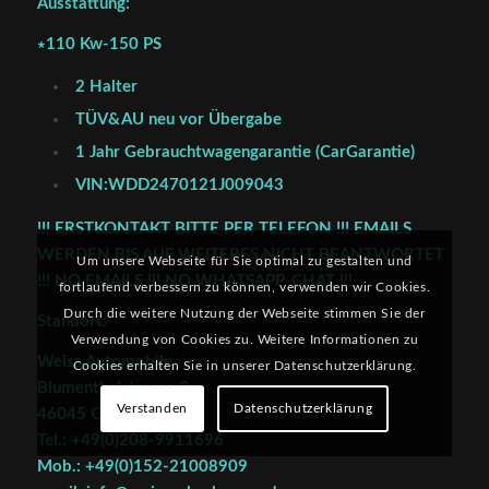
Ausstattung:
∗110 Kw-150 PS
2 Halter
TÜV&AU neu vor Übergabe
1 Jahr Gebrauchtwagengarantie (CarGarantie)
VIN:WDD2470121J009043
!!! ERSTKONTAKT BITTE PER TELEFON !!! EMAILS
WERDEN BIS AUF WEITERES NICHT BEANTWORTET
Um unsere Webseite für Sie optimal zu gestalten und
!!! NO EMAILS !!! NO WHATSAPP-CHAT !!!
fortlaufend verbessern zu können, verwenden wir Cookies.
Durch die weitere Nutzung der Webseite stimmen Sie der
Standort:
Verwendung von Cookies zu. Weitere Informationen zu
Weiss Automobile
Cookies erhalten Sie in unserer Datenschutzerklärung.
Blumenthalstrasse 3
Verstanden
Datenschutzerklärung
46045 Oberhausen
Tel.: +49(0)208-9911696
Mob.: +49(0)152-21008909