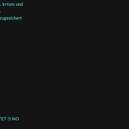
. Irrtum und
.
 zugesichert
ET !!! NO