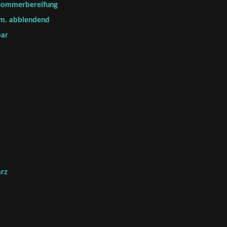
 Sommerbereifung
om. abblendend
bar
arz