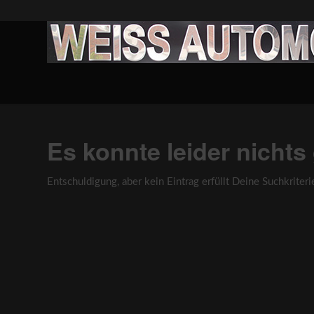
Es konnte leider nicht
Entschuldigung, aber kein Eintrag erfüllt Deine Suchkriteri