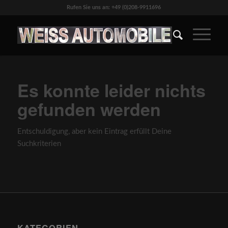
Rufen Sie uns an: +49 (0)208-9911696
Es konnte leider nichts
gefunden werden
Entschuldigung, aber kein Eintrag erfüllt Deine
Suchkriterien
KATEGORIEN