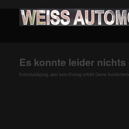
Es konnte leider nicht
Entschuldigung, aber kein Eintrag erfüllt Deine Suchkriteri