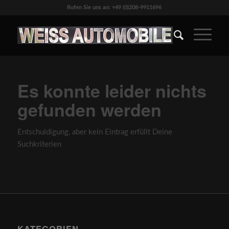
Rufen Sie uns an: +49 (0)208-9911696
Es konnte leider nichts
gefunden werden
Entschuldigung, aber kein Eintrag erfüllt Deine
Suchkriterien
KATEGORIEN