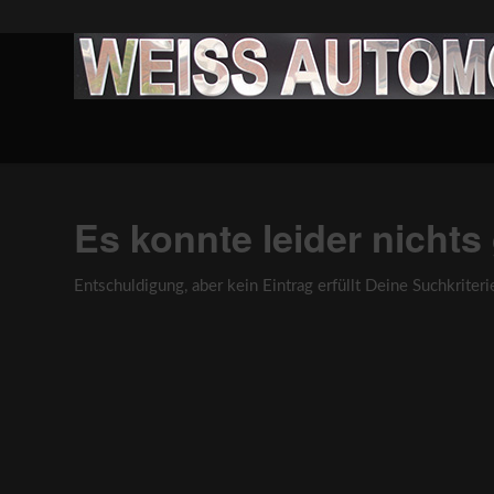
Es konnte leider nicht
Entschuldigung, aber kein Eintrag erfüllt Deine Suchkriteri