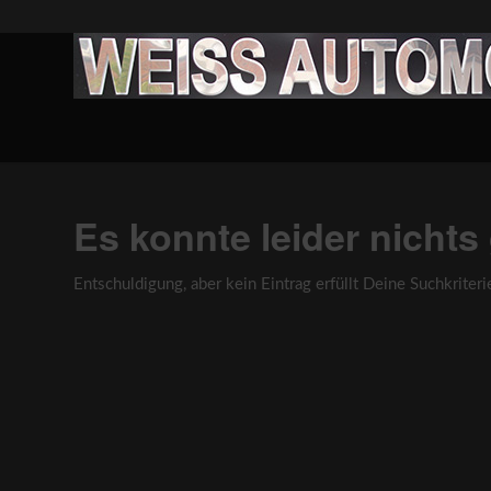
Es konnte leider nicht
Entschuldigung, aber kein Eintrag erfüllt Deine Suchkriteri