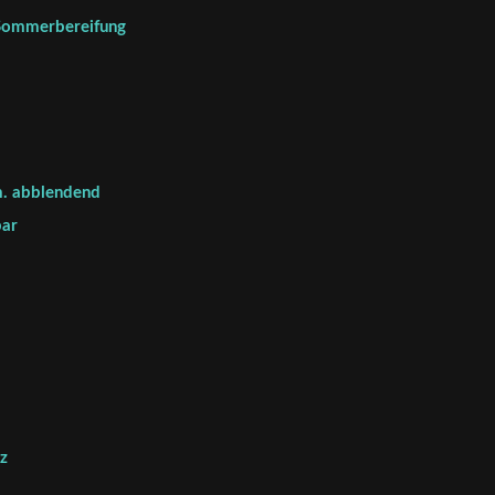
 Sommerbereifung
m. abblendend
bar
z