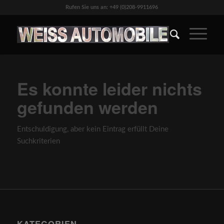
Rufen Sie uns an: +49 (0)208-9911696
Es konnte leider nichts
gefunden werden
Entschuldigung, aber kein Eintrag erfüllt Deine
Suchkriterien
KATEGORIEN