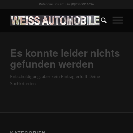
Rufen Sie uns an: +49 (0)208-9911696
Es konnte leider nichts
gefunden werden
Entschuldigung, aber kein Eintrag erfüllt Deine
Suchkriterien
KATEGORIEN