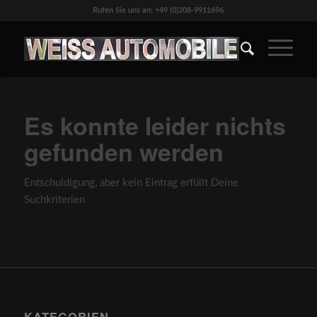
Rufen Sie uns an: +49 (0)208-9911696
Es konnte leider nichts
gefunden werden
Entschuldigung, aber kein Eintrag erfüllt Deine
Suchkriterien
KATEGORIEN