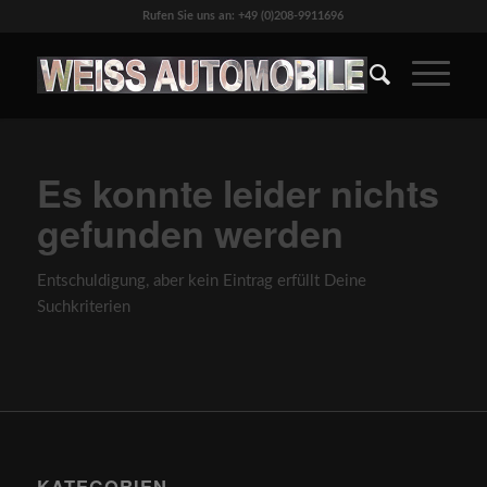
Rufen Sie uns an: +49 (0)208-9911696
Es konnte leider nichts
gefunden werden
Entschuldigung, aber kein Eintrag erfüllt Deine
Suchkriterien
KATEGORIEN