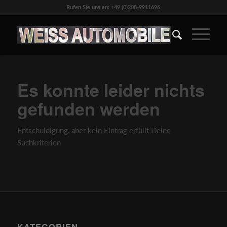
Rufen Sie uns an: +49 (0)208-9911696
Es konnte leider nichts
gefunden werden
Entschuldigung, aber kein Eintrag erfüllt Deine
Suchkriterien
KATEGORIEN