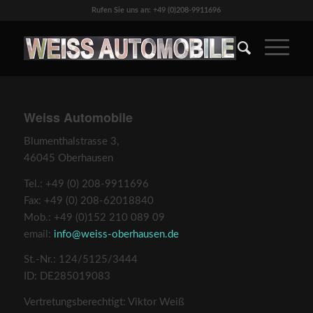
Rufen Sie uns an: +49 (0)208-9911696
Weiss Automobile
Blumenthalstrasse 3,
46045 Oberhausen
Tel.: +49 (0) 208-9911696
Fax: +49 (0) 208-62018840
Mob.: +49 (0)152 210 089 09
email:
info@weiss-oberhausen.de
St.-Nr.: 124/5125/3444
ID: DE285019083
Vertretungsberechtigt: Viktor Weiß