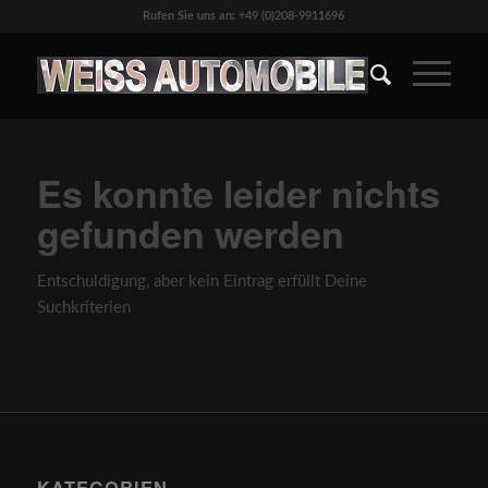
Rufen Sie uns an: +49 (0)208-9911696
Es konnte leider nichts
gefunden werden
Entschuldigung, aber kein Eintrag erfüllt Deine
Suchkriterien
KATEGORIEN