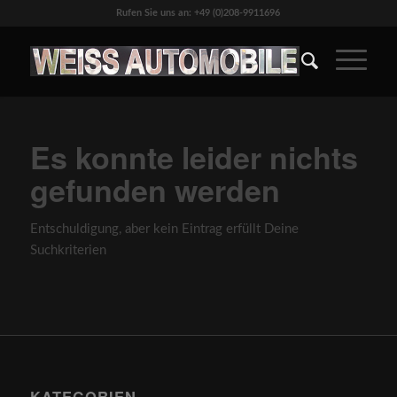
Rufen Sie uns an: +49 (0)208-9911696
Es konnte leider nichts
gefunden werden
Entschuldigung, aber kein Eintrag erfüllt Deine
Suchkriterien
KATEGORIEN