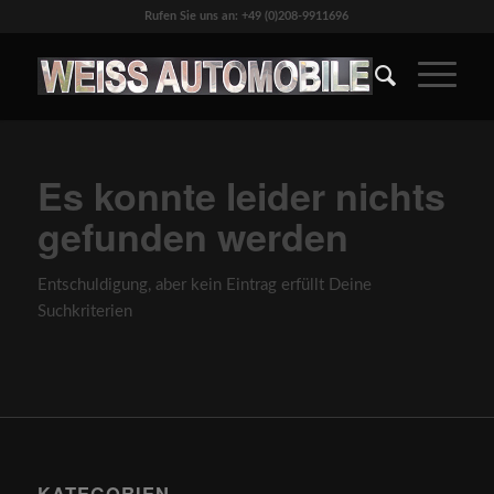
Rufen Sie uns an: +49 (0)208-9911696
Es konnte leider nichts
gefunden werden
Entschuldigung, aber kein Eintrag erfüllt Deine
Suchkriterien
KATEGORIEN