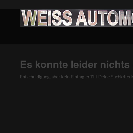
Es konnte leider nicht
Entschuldigung, aber kein Eintrag erfüllt Deine Suchkriteri