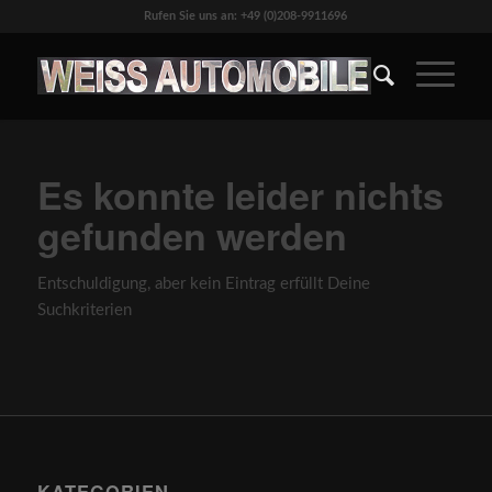
Rufen Sie uns an: +49 (0)208-9911696
Es konnte leider nichts
gefunden werden
Entschuldigung, aber kein Eintrag erfüllt Deine
Suchkriterien
KATEGORIEN