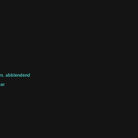
om. abblendend
bar