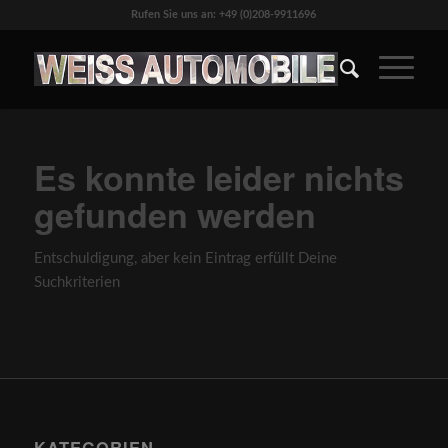
Rufen Sie uns an: +49 (0)208-9911696
Es konnte leider nichts
gefunden werden
Entschuldigung, aber kein Eintrag erfüllt Deine
Suchkriterien
KATEGORIEN