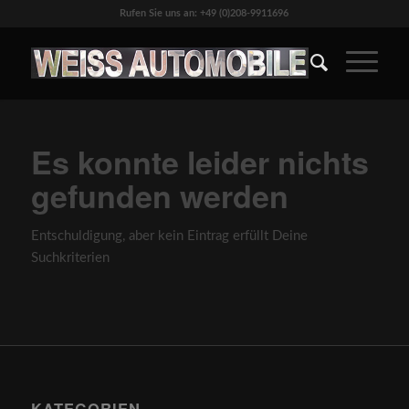
Rufen Sie uns an: +49 (0)208-9911696
Es konnte leider nichts
gefunden werden
Entschuldigung, aber kein Eintrag erfüllt Deine
Suchkriterien
KATEGORIEN