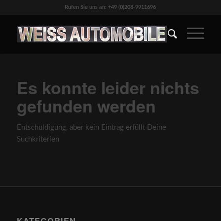
Rufen Sie uns an: +49 (0)208-9911696
Es konnte leider nichts
gefunden werden
Entschuldigung, aber kein Eintrag erfüllt Deine
Suchkriterien
KATEGORIEN