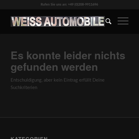
Rufen Sie uns an: +49 (0)208-9911696
Es konnte leider nichts
gefunden werden
Entschuldigung, aber kein Eintrag erfüllt Deine
Suchkriterien
KATEGORIEN